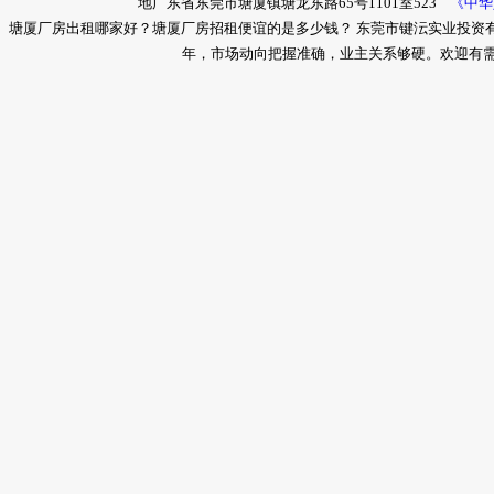
地广东省东莞市塘厦镇塘龙东路65号1101室523
《中华
塘厦厂房出租哪家好？塘厦厂房招租便谊的是多少钱？ 东莞市键沄实业投资
年，市场动向把握准确，业主关系够硬。欢迎有