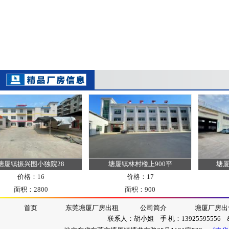
镇振兴围小独院28
塘厦镇林村楼上900平
塘厦镇四
价格：16
价格：17
面积：2800
面积：900
面
首页
东莞塘厦厂房出租
公司简介
塘厦厂房出
联系人：胡小姐 手 机：13925595556 &nb